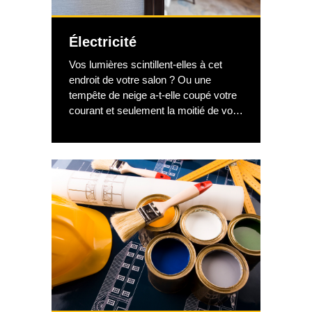
Électricité
Vos lumières scintillent-elles à cet
endroit de votre salon ? Ou une
tempête de neige a-t-elle coupé votre
courant et seulement la moitié de vos
prises électriques ont-elles été
récupérées ? Voulez-vous prévenir
les problèmes électriques bien avant
de rencontrer des signes avant-
coureurs, effectuer une mise à niveau
électrique de votre ancienne maison
pour améliorer un système de câblage
obsolète ou installer des prises GFCI
(disjoncteur de fuite à la terre) pour
vous protéger des chocs électriques
accidentels ? Peu importe le scénario,
pour la sécurité et la sûreté de votre
maison, vous avez la possibilité de