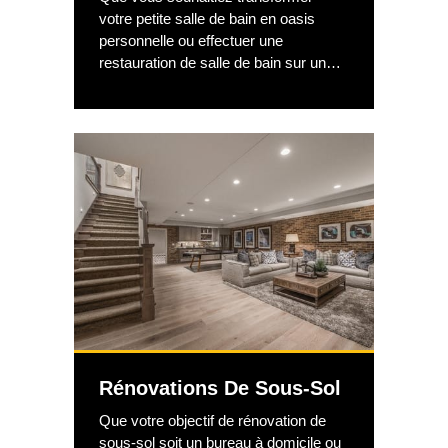
votre petite salle de bain en oasis
personnelle ou effectuer une
restauration de salle de bain sur un
immeuble de rapport, vous devez
élaborer un plan étanche avant de
commencer votre projet et utiliser un
outil de planification de rénovation de
salle de bain pour décrire votre vision
en détail. Assurez-vous d'avoir une
bonne idée des plans d'étage de la
salle de bain avec lesquels vous allez
travailler, des matériaux que vous
souhaitez inclure et des lavabos,
toilettes, douches et baignoires que
vous envisagez d'installer.
Rénovations De Sous-Sol
Que votre objectif de rénovation de
sous-sol soit un bureau à domicile ou