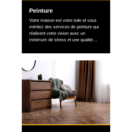
faire appel à notre électricien certifié
Peinture
CCQ dans vos projets.
Votre maison est votre toile et vous
méritez des services de peinture qui
réalisent votre vision avec un
minimum de stress et une qualité
maximale. Des entrepreneurs en
peinture qualifiés sont indispensables
à la réussite des rénovations de
peinture. notre groupe vous laisse
avec des murs nets et finis plutôt que
de la peinture écaillée et des
renflements disgracieux.