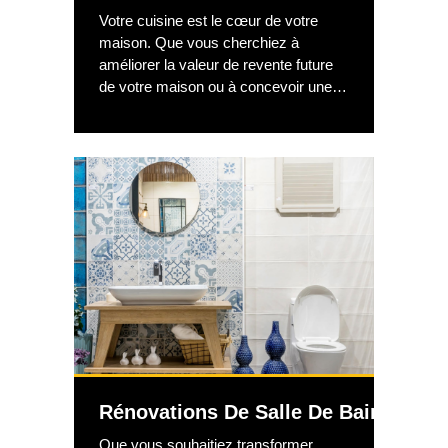
Votre cuisine est le cœur de votre
maison. Que vous cherchiez à
améliorer la valeur de revente future
de votre maison ou à concevoir une
cuisine de luxe qui fera de la
préparation des repas un rêve, votre
investissement dans une rénovation
de cuisine résidentielle rapportera des
récompenses substantielles. Un
entrepreneur en rénovation de cuisine
de qualité sera indispensable. nous
vous aiderons à mettre en œuvre
votre meilleur plan de rénovation de
cuisine.
Rénovations De Salle De Bain
Que vous souhaitiez transformer