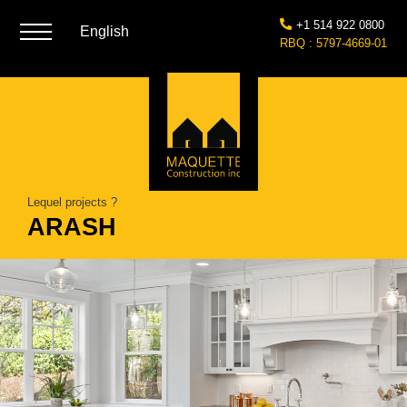
+1 514 922 0800
English
RBQ : 5797-4669-01
Lequel projects ?
ARASH